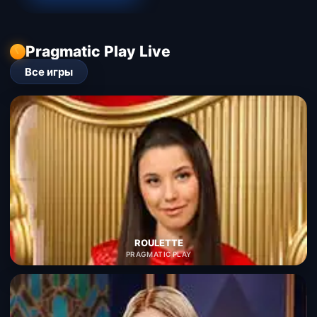
Pragmatic Play Live
Все игры
ROULETTE
PRAGMATIC PLAY