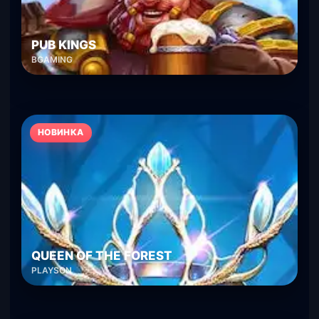
PUB KINGS
BGAMING
НОВИНКА
QUEEN OF THE FOREST
PLAYSON