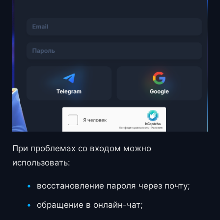
При проблемах со входом можно
использовать:
восстановление пароля через почту;
обращение в онлайн-чат;