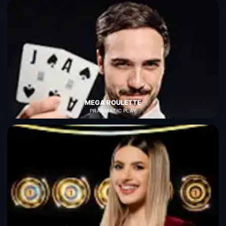
MEGA ROULETTE
PRAGMATIC PLAY