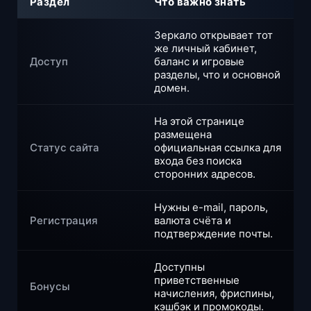
Раздел
Что важно знать
Зеркало открывает тот
же личный кабинет,
Доступ
баланс и игровые
разделы, что и основной
домен.
На этой странице
размещена
Статус сайта
официальная ссылка для
входа без поиска
сторонних адресов.
Нужны e-mail, пароль,
Регистрация
валюта счёта и
подтверждение почты.
Доступны
приветственные
Бонусы
начисления, фриспины,
кэшбэк и промокоды.