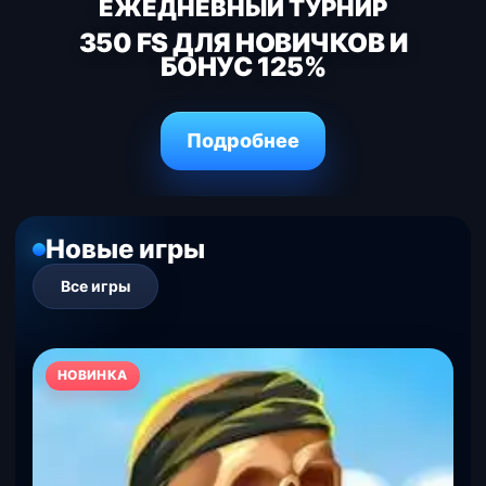
ЕЖЕДНЕВНЫЙ ТУРНИР
350 FS ДЛЯ НОВИЧКОВ И
БОНУС 125%
Подробнее
Новые игры
Все игры
НОВИНКА