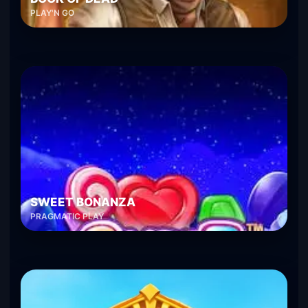
PLAY'N GO
SWEET BONANZA
PRAGMATIC PLAY