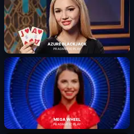
AZURE BLACKJACK
PRAGMATIC PLAY
MEGA WHEEL
PRAGMATIC PLAY