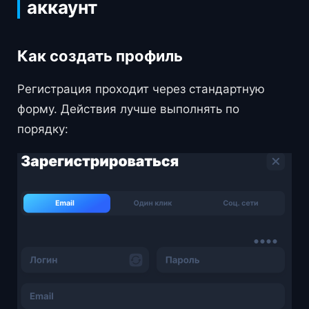
аккаунт
Как создать профиль
Регистрация проходит через стандартную
форму. Действия лучше выполнять по
порядку: