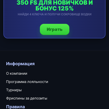
350 FS ДЛЯ НОВИЧКОВ И
БОНУС 125%
НАЙДИ 4 КЛЮЧА И ПОЛУЧИ СОКРОВИЩЕ ВОДКИ
Играть
Информация
О компании
Программа лояльности
Турниры
Фриспины за депозиты
Правила